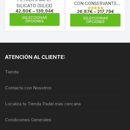
CON CONSERVANTE
SILICATO (SILEX)
ANTIMOHO
42,60
€
–
139,94
€
26,87
€
–
217,79
€
Valorado en
Este
5.00
Este
SELECCIONAR
SELECCIONAR
de 5
OPCIONES
OPCIONES
producto
prod
tiene
tiene
múltiples
múlti
variantes.
varia
Las
Las
ATENCIÓN AL CLIENTE:
opciones
opci
se
se
pueden
Tienda
pue
elegir
elegi
en
en
Contacta con Nosotros
la
la
página
pági
Localiza tu Tienda Padel más cercana
de
de
producto
prod
Condiciones Generales