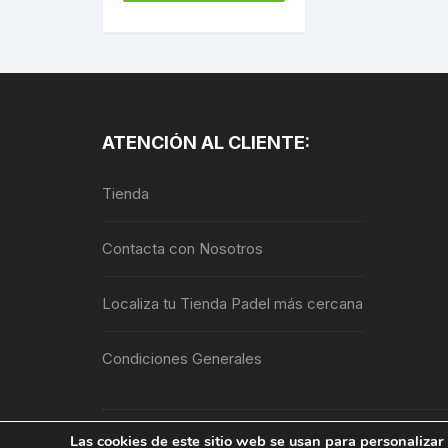
tiene
múltiples
variantes.
Las
opciones
se
ATENCIÓN AL CLIENTE:
pueden
elegir
Tienda
en
la
página
Contacta con Nosotros
de
producto
Localiza tu Tienda Padel más cercana
Condiciones Generales
Las cookies de este sitio web se usan para personalizar 