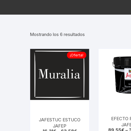
Ordenado
Mostrando los 6 resultados
por
popularidad
¡Oferta!
EFECTO 
JAFESTUC ESTUCO
JAF
JAFEP
89,55
€
–