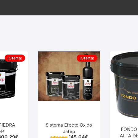
¡Oferta!
¡Oferta!
Sistema Efecto Oxido
PIEDRA
FONDO
Jafep
EP
ALTA D
El
El
145,04
€
300,29
€
188,56
€