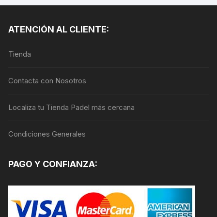
variantes.
varia
Las
Las
opciones
ATENCIÓN AL CLIENTE:
opci
se
se
pueden
Tienda
pue
elegir
elegi
en
en
Contacta con Nosotros
la
la
página
pági
de
Localiza tu Tienda Padel más cercana
de
producto
prod
Condiciones Generales
PAGO Y CONFIANZA: