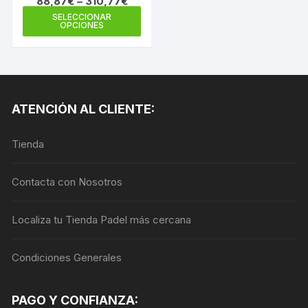
88,87
€
–
310,77
€
Este
SELECCIONAR
OPCIONES
producto
tiene
múltiples
variantes.
Las
ATENCIÓN AL CLIENTE:
opciones
se
Tienda
pueden
elegir
en
Contacta con Nosotros
la
página
Localiza tu Tienda Padel más cercana
de
producto
Condiciones Generales
PAGO Y CONFIANZA: