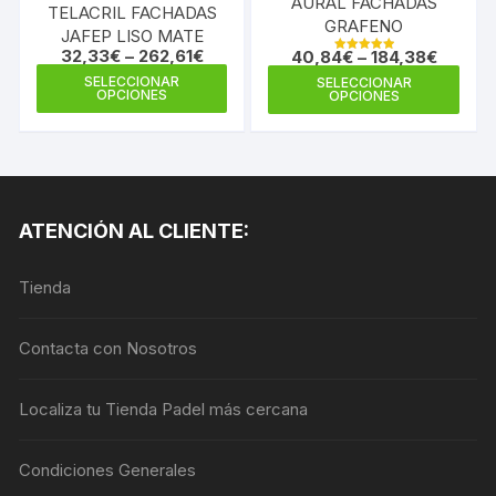
AURAL FACHADAS
TELACRIL FACHADAS
GRAFENO
JAFEP LISO MATE
32,33
€
–
262,61
€
40,84
€
–
184,38
€
Valorado en
Este
5.00
Este
SELECCIONAR
SELECCIONAR
de 5
OPCIONES
OPCIONES
producto
prod
tiene
tiene
múltiples
múlti
variantes.
varia
Las
Las
ATENCIÓN AL CLIENTE:
opciones
opci
se
se
Tienda
pueden
pue
elegir
elegi
en
en
Contacta con Nosotros
la
la
página
pági
Localiza tu Tienda Padel más cercana
de
de
producto
prod
Condiciones Generales