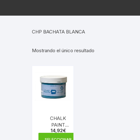
CHP BACHATA BLANCA
Mostrando el único resultado
CHALK
PAINT
14,92
€
TITAN 250
Este
ML.
SELECCIONAR