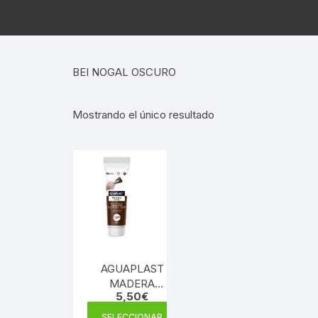
BEI NOGAL OSCURO
Mostrando el único resultado
AGUAPLAST
MADERA
5,50
€
WOODFILLER
Este
BEISSIER 125
SELECCIONAR