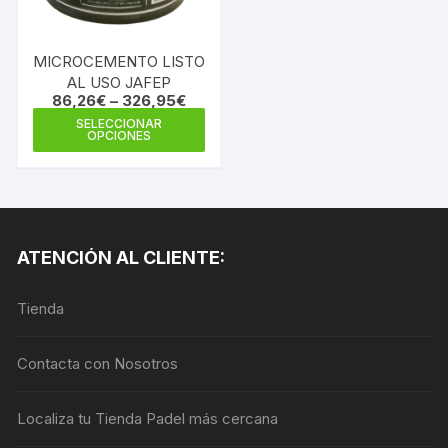
MICROCEMENTO LISTO
AL USO JAFEP
86,26
€
–
326,95
€
Este
SELECCIONAR
OPCIONES
producto
tiene
múltiples
variantes.
Las
ATENCIÓN AL CLIENTE:
opciones
se
Tienda
pueden
elegir
en
Contacta con Nosotros
la
página
Localiza tu Tienda Padel más cercana
de