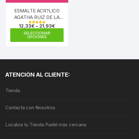
ESMALTE ACR?LICO
AGATHA RUIZ DE LA
PRADA MAGENTA
12,33
€
–
21,93
€
Valorado en
CORAZON
5.00
Este
SELECCIONAR
de 5
OPCIONES
producto
tiene
múltiples
variantes.
Las
ATENCIÓN AL CLIENTE:
opciones
se
Tienda
pueden
elegir
en
Contacta con Nosotros
la
página
Localiza tu Tienda Padel más cercana
de
producto