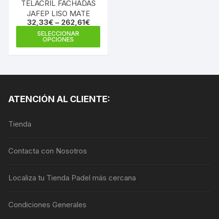
TELACRIL FACHADAS
JAFEP LISO MATE
32,33
€
–
262,61
€
Este
SELECCIONAR
OPCIONES
producto
tiene
múltiples
variantes.
Las
ATENCIÓN AL CLIENTE:
opciones
se
Tienda
pueden
elegir
en
Contacta con Nosotros
la
página
Localiza tu Tienda Padel más cercana
de
producto
Condiciones Generales