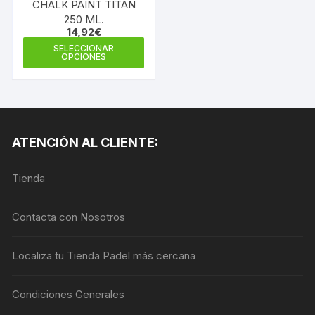
CHALK PAINT TITAN
250 ML.
14,92
€
Este
SELECCIONAR
OPCIONES
producto
tiene
múltiples
variantes.
Las
ATENCIÓN AL CLIENTE:
opciones
se
Tienda
pueden
elegir
en
Contacta con Nosotros
la
página
Localiza tu Tienda Padel más cercana
de
producto
Condiciones Generales