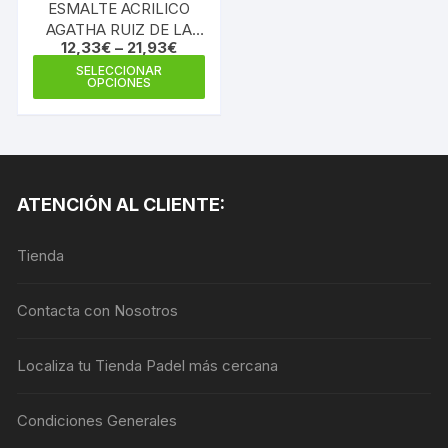
ESMALTE ACRILICO
AGATHA RUIZ DE LA
12,33
€
–
21,93
€
PRADA ROJO CARMIN
Este
SELECCIONAR
OPCIONES
producto
tiene
múltiples
variantes.
Las
ATENCIÓN AL CLIENTE:
opciones
se
Tienda
pueden
elegir
en
Contacta con Nosotros
la
página
Localiza tu Tienda Padel más cercana
de
producto
Condiciones Generales