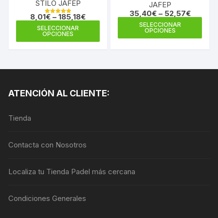
STILO JAFEP
JAFEP
35,40
€
–
52,57
€
8,01
€
–
185,18
€
Valorado en
Este
5.00
SELECCIONAR
Este
SELECCIONAR
de 5
OPCIONES
prod
OPCIONES
producto
tiene
tiene
múlti
múltiples
varia
variantes.
Las
Las
opci
ATENCIÓN AL CLIENTE:
opciones
se
se
pue
Tienda
pueden
elegi
elegir
en
en
Contacta con Nosotros
la
la
pági
página
Localiza tu Tienda Padel más cercana
de
de
prod
producto
Condiciones Generales