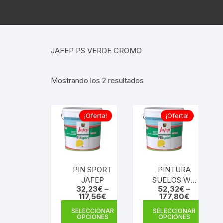
JAFEP PS VERDE CROMO
Ordenado
Mostrando los 2 resultados
por
popularidad
¡Oferta!
¡Oferta!
PIN SPORT
PINTURA
JAFEP
SUELOS WB
32,23
€
–
52,32
€
–
ACRILICA AL
117,56
€
177,80
€
AGUA
Este
Este
SELECCIONAR
SELECCIONAR
producto
prod
OPCIONES
OPCIONES