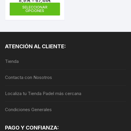
8,91
€
–
67,44
€
Este
SELECCIONAR
OPCIONES
producto
tiene
múltiples
variantes.
Las
ATENCIÓN AL CLIENTE:
opciones
se
Tienda
pueden
elegir
en
Contacta con Nosotros
la
página
Localiza tu Tienda Padel más cercana
de
producto
Condiciones Generales
PAGO Y CONFIANZA: