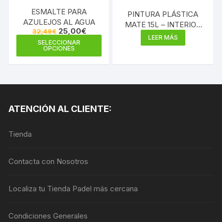
ESMALTE PARA
PINTURA PLÁSTICA
AZULEJOS AL AGUA
MATE 15L – INTERIOR
El
El
25,00
€
32,49
€
MULTICOLOR 300
precio
precio
LEER MÁS
Este
SELECCIONAR
original
actual
OPCIONES
producto
era:
es:
32,49€.
25,00€.
tiene
múltiples
variantes.
Las
ATENCIÓN AL CLIENTE:
opciones
se
Tienda
pueden
elegir
en
Contacta con Nosotros
la
página
Localiza tu Tienda Padel más cercana
de
producto
Condiciones Generales