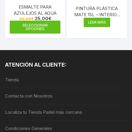
ESMALTE PARA
PINTURA PLÁSTICA
AZULEJOS AL AGUA
MATE 15L – INTERIOR
El
El
25,00
€
32,49
€
MULTICOLOR 300
precio
precio
LEER MÁS
Este
SELECCIONAR
original
actual
OPCIONES
producto
era:
es:
32,49€.
25,00€.
tiene
múltiples
variantes.
Las
ATENCIÓN AL CLIENTE:
opciones
se
Tienda
pueden
elegir
en
Contacta con Nosotros
la
página
Localiza tu Tienda Padel más cercana
de
producto
Condiciones Generales