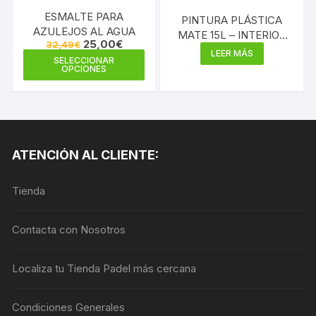
ESMALTE PARA
PINTURA PLÁSTICA
AZULEJOS AL AGUA
MATE 15L – INTERIOR
El
El
25,00
€
32,49
€
MULTICOLOR 300
precio
precio
LEER MÁS
Este
SELECCIONAR
original
actual
OPCIONES
producto
era:
es:
32,49€.
25,00€.
tiene
múltiples
variantes.
Las
ATENCIÓN AL CLIENTE:
opciones
se
Tienda
pueden
elegir
en
Contacta con Nosotros
la
página
Localiza tu Tienda Padel más cercana
de
producto
Condiciones Generales