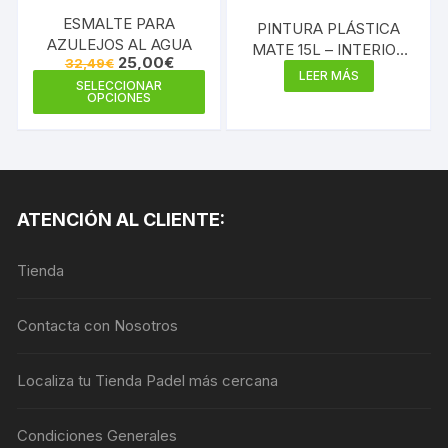
ESMALTE PARA
PINTURA PLÁSTICA
AZULEJOS AL AGUA
MATE 15L – INTERIOR
El
El
25,00
€
32,49
€
MULTICOLOR 300
precio
precio
LEER MÁS
Este
SELECCIONAR
original
actual
OPCIONES
producto
era:
es:
32,49€.
25,00€.
tiene
múltiples
variantes.
Las
ATENCIÓN AL CLIENTE:
opciones
se
Tienda
pueden
elegir
en
Contacta con Nosotros
la
página
Localiza tu Tienda Padel más cercana
de
producto
Condiciones Generales