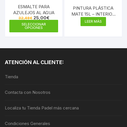
ESMALTE PARA
PINTURA PLÁSTICA
AZULEJOS AL AGUA
MATE 15L – INTERIOR
El
El
25,00
€
32,49
€
MULTICOLOR 300
precio
precio
LEER MÁS
Este
SELECCIONAR
original
actual
OPCIONES
producto
era:
es:
32,49€.
25,00€.
tiene
múltiples
variantes.
Las
ATENCIÓN AL CLIENTE:
opciones
se
Tienda
pueden
elegir
en
Contacta con Nosotros
la
página
Localiza tu Tienda Padel más cercana
de
producto
Condiciones Generales