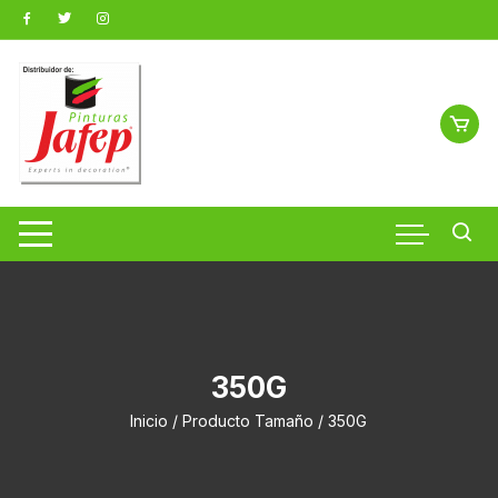
Saltar
al
contenido
350G
Inicio
/ Producto Tamaño / 350G