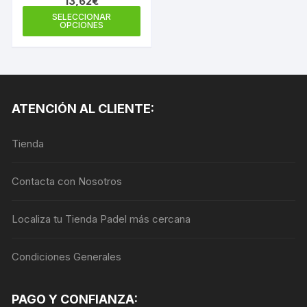
13,62
€
350G
Este
SELECCIONAR
OPCIONES
producto
tiene
múltiples
variantes.
Las
ATENCIÓN AL CLIENTE:
opciones
se
Tienda
pueden
elegir
en
Contacta con Nosotros
la
página
Localiza tu Tienda Padel más cercana
de
producto
Condiciones Generales
PAGO Y CONFIANZA: