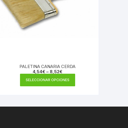
PALETINA CANARIA CERDA
4,54
€
–
8,52
€
Este
SELECCIONAR OPCIONES
producto
tiene
múltiples
variantes.
Las
opciones
se