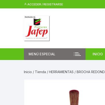
Saltar
ACCEDER / REGISTRARSE
al
contenido
MENÚ ESPECIAL
INICIO
Inicio
/
Tienda
/
HERRAMIENTAS
/ BROCHA REDON