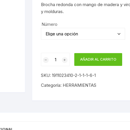
Brocha redonda con mango de madera y viro
y molduras.
Número
BROCHA
AÑADIR AL CARRITO
REDONDA
MORADA
SKU:
1911023410-2-1-1-1-6-1
cantidad
Categoría:
HERRAMIENTAS
CIONAL