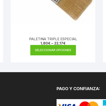
PALETINA TRIPLE ESPECIAL
1,80
€
–
22,17
€
Este
SELECCIONAR OPCIONES
producto
tiene
múltiples
variantes.
Las
opciones
se
PAGO Y CONFIANZA:
pueden
elegir
en