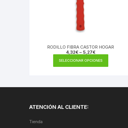
RODILLO FIBRA CASTOR HOGAR
4,32
€
–
5,27
€
Este
SELECCIONAR OPCIONES
producto
tiene
múltiples
variantes.
Las
opciones
se
ATENCIÓN AL CLIENTE:
pueden
elegir
Tienda
en