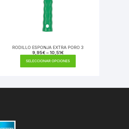
RODILLO ESPONJA EXTRA PORO 3
9,95
€
–
10,51
€
Este
SELECCIONAR OPCIONES
producto
tiene
múltiples
variantes.
Las
opciones
se
pueden
elegir
en