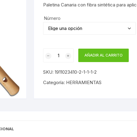
Paletina Canaria con fibra sintética para aplic
Número
PALETINA
AÑADIR AL CARRITO
CANARIA
FIBRA
SKU:
1911023410-2-1-1-1-2
cantidad
Categoría:
HERRAMIENTAS
CIONAL