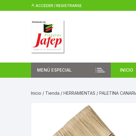
Saltar
ACCEDER / REGISTRARSE
al
contenido
MENÚ ESPECIAL
INICIO
Inicio
/
Tienda
/
HERRAMIENTAS
/ PALETINA CANARI