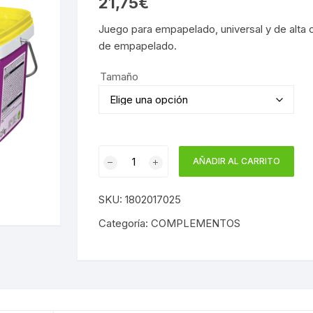
21,75
€
Juego para empapelado, universal y de alta 
de empapelado.
Tamaño
UHU
AÑADIR AL CARRITO
COLA
LISTA
SKU:
1802017025
EMPAPELAR
VINILO/PAPEL
Categoría:
COMPLEMENTOS
CUB
2,5KG
cantidad