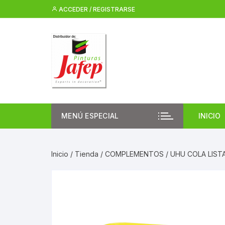
Saltar
ACCEDER / REGISTRARSE
al
contenido
MENÚ ESPECIAL
INICIO
Inicio
/
Tienda
/
COMPLEMENTOS
/ UHU COLA LIST