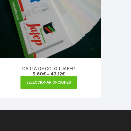
CARTA DE COLOR JAFEP
5,60
€
–
43,12
€
Este
SELECCIONAR OPCIONES
producto
tiene
múltiples
variantes.
Las
opciones
se