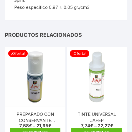
Spirit.
Peso específico 0.87 ± 0.05 gr./cm3
PRODUCTOS RELACIONADOS
¡Oferta!
¡Oferta!
PREPARADO CON
TINTE UNIVERSAL
CONSERVANTE
JAFEP
7,58
€
–
21,95
€
7,74
€
–
22,27
€
ANTIMOHO JAFEP
Este
Este