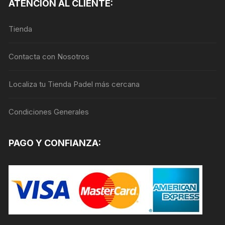
ATENCIÓN AL CLIENTE:
opciones
se
Tienda
pueden
elegir
en
Contacta con Nosotros
la
página
Localiza tu Tienda Padel más cercana
de
producto
Condiciones Generales
PAGO Y CONFIANZA: