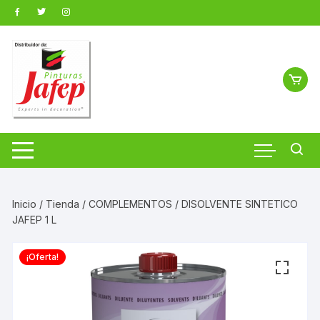
Saltar
al
contenido
Inicio
/
Tienda
/
COMPLEMENTOS
/ DISOLVENTE SINTETICO
JAFEP 1 L
¡Oferta!