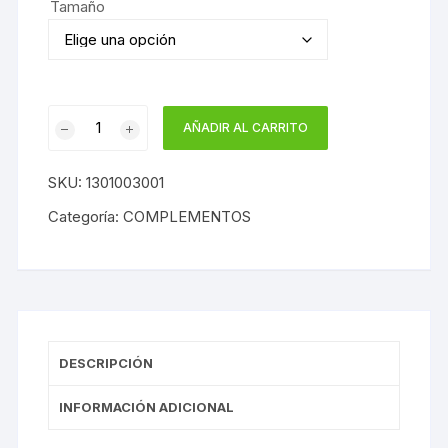
Tamaño
era:
es:
10,76€.
8,28€.
DISOLVENTE
AÑADIR AL CARRITO
SINTETICO
JAFEP
SKU:
1301003001
1
L
Categoría:
COMPLEMENTOS
cantidad
DESCRIPCIÓN
INFORMACIÓN ADICIONAL