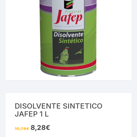
DISOLVENTE SINTETICO
JAFEP 1 L
El
El
8,28
€
10,76
€
precio
precio
original
actual