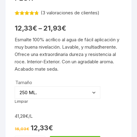
(
3
valoraciones de clientes)
Valorado
3
con
4.67
12,33
€
–
21,93
€
de 5 en
base a
valoracione
Esmalte 100% acrílico al agua de fácil aplicación y
s de
muy buena nivelación. Lavable, y multiadherente.
clientes
Ofrece una extraordinaria dureza y resistencia al
roce. Interior-Exterior. Con un agradable aroma.
Acabado mate seda.
Tamaño
Limpiar
41,28€/L
El
El
12,33
€
16,03
€
precio
precio
original
actual