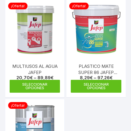
¡Oferta!
¡Oferta!
MULTIUSOS AL AGUA
PLASTICO MATE
JAFEP
SUPER 86 JAFEP
20,70
€
–
89,89
€
8,29
€
–
97,26
€
VINILICO
Este
Este
SELECCIONAR
SELECCIONAR
OPCIONES
OPCIONES
producto
prod
tiene
tiene
múltiples
múlti
¡Oferta!
variantes.
varia
Las
Las
opciones
opci