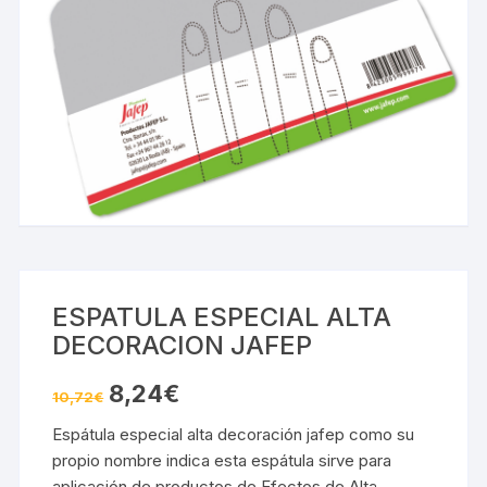
ESPATULA ESPECIAL ALTA
DECORACION JAFEP
El
El
8,24
€
10,72
€
precio
precio
original
actual
Espátula especial alta decoración jafep como su
era:
es:
10,72€.
8,24€.
propio nombre indica esta espátula sirve para
aplicación de productos de Efectos de Alta