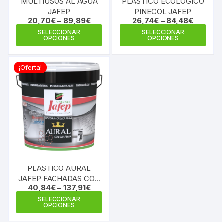
MULTIUSOS AL AGUA
PLASTICO ECOLOGICO
JAFEP
PINECOL JAFEP
20,70
€
–
89,89
€
26,74
€
–
84,48
€
Este
Este
SELECCIONAR
SELECCIONAR
OPCIONES
OPCIONES
producto
prod
tiene
tiene
múltiples
múlti
¡Oferta!
variantes.
varia
Las
Las
opciones
opci
se
se
pueden
pue
elegir
elegi
en
en
la
la
PLASTICO AURAL
página
pági
JAFEP FACHADAS CON
de
de
40,84
€
–
137,91
€
CONSERVANTE
producto
prod
Este
ANTIMOHO
SELECCIONAR
OPCIONES
producto
tiene