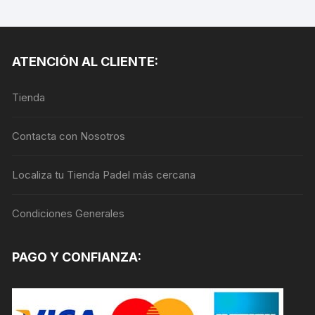
múltiples
variantes.
Las
ATENCIÓN AL CLIENTE:
opciones
se
Tienda
pueden
elegir
en
Contacta con Nosotros
la
página
Localiza tu Tienda Padel más cercana
de
producto
Condiciones Generales
PAGO Y CONFIANZA: