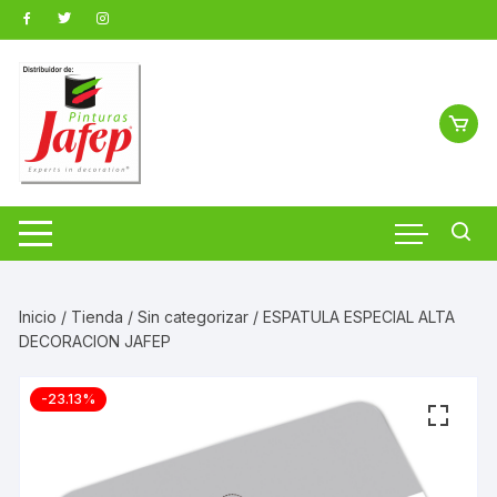
Saltar
al
contenido
Inicio
/
Tienda
/
Sin categorizar
/ ESPATULA ESPECIAL ALTA
DECORACION JAFEP
-23.13%