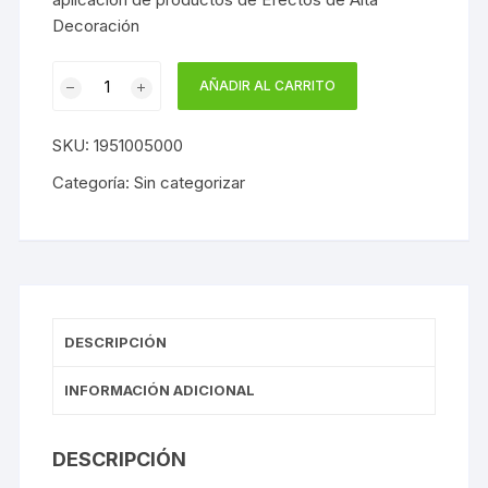
Decoración
ESPATULA
AÑADIR AL CARRITO
ESPECIAL
ALTA
SKU:
1951005000
DECORACION
JAFEP
Categoría:
Sin categorizar
cantidad
DESCRIPCIÓN
INFORMACIÓN ADICIONAL
DESCRIPCIÓN