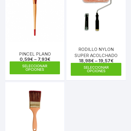
RODILLO NYLON
PINCEL PLANO
SUPER ACOLCHADO
0,59
€
–
7,93
€
18,98
€
–
19,57
€
Este
Este
SELECCIONAR
SELECCIONAR
OPCIONES
producto
OPCIONES
prod
tiene
tiene
múltiples
múlti
variantes.
varia
Las
Las
opciones
opci
se
se
pueden
pue
elegir
elegi