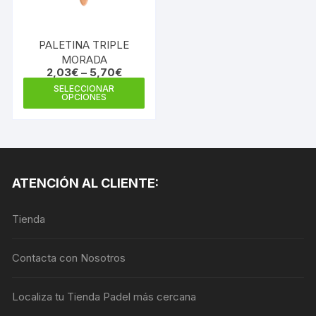
en
en
la
la
página
PALETINA TRIPLE
pági
de
MORADA
de
2,03
€
–
5,70
€
producto
prod
Este
SELECCIONAR
OPCIONES
producto
tiene
múltiples
variantes.
Las
ATENCIÓN AL CLIENTE:
opciones
se
Tienda
pueden
elegir
en
Contacta con Nosotros
la
página
Localiza tu Tienda Padel más cercana
de