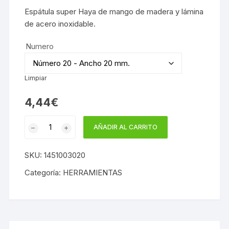
Espátula super Haya de mango de madera y lámina
de acero inoxidable.
Numero
Limpiar
4,44
€
ESPATULA
AÑADIR AL CARRITO
SUPER
HAYA
SKU:
1451003020
INOX
cantidad
Categoría:
HERRAMIENTAS