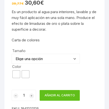
El
El
30,60
€
de 5 en
39,77
€
precio
precio
base a
original
actual
valoración
Es un producto al agua para interiores, lavable y de
era:
es:
de un
39,77€.
30,60€.
muy fácil aplicación en una sola mano. Produce el
cliente
efecto de limaduras de oro o plata sobre la
superficie a decorar.
Carta de colores
Tamaño
Color
LUXURY
AÑADIR AL CARRITO
ARENAS
METALIZADAS
SKU:
1941222125