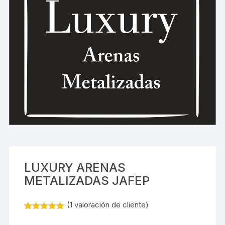
LUXURY ARENAS
METALIZADAS JAFEP
(
1
valoración de cliente)
Valorado
1
con
5.00