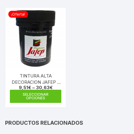
¡Oferta!
TINTURA ALTA
DECORACION JAFEP –
9,51
€
–
30,63
€
JAFESTUCO
Este
SELECCIONAR
OPCIONES
producto
tiene
múltiples
variantes.
PRODUCTOS RELACIONADOS
Las