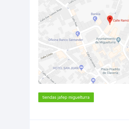
tiendas jafep miguelturra