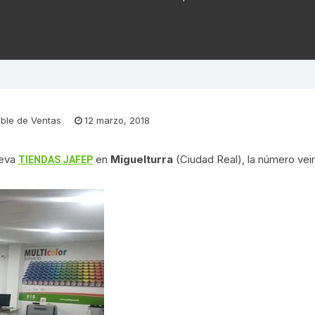
ble de Ventas
12 marzo, 2018
ueva
en
Miguelturra
(Ciudad Real), la número vein
TIENDAS JAFEP