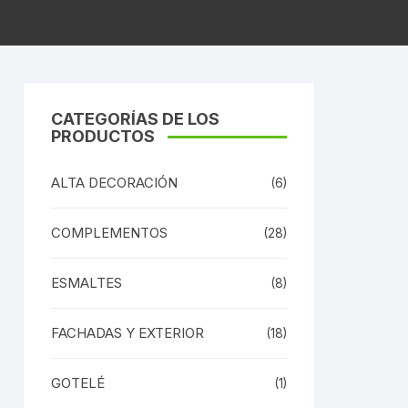
CATEGORÍAS DE LOS
PRODUCTOS
ALTA DECORACIÓN
(6)
COMPLEMENTOS
(28)
ESMALTES
(8)
FACHADAS Y EXTERIOR
(18)
Este
GOTELÉ
(1)
producto