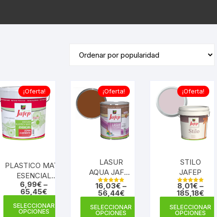
¡Oferta!
¡Oferta!
¡Oferta!
LASUR
STILO
PLASTICO MATE
AQUA JAFEP
JAFEP
ESENCIAL
SATINADO-
6,99
€
–
16,03
€
–
8,01
€
–
SUPERCUBRIENTE
Valorado en
Valorado en
65,45
€
BRILLO
56,44
€
185,18
€
5.00
5.00
JAFEP
de 5
de 5
Este
Este
SELECCIONAR
SELECCIONAR
SELECCIONAR
producto
OPCIONES
ucto
producto
OPCIONES
OPCIONES