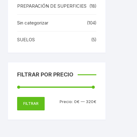
opciones
PREPARACIÓN DE SUPERFICIES
(18)
se
pueden
Sin categorizar
(104)
elegir
en
SUELOS
la
(5)
página
de
producto
Este
FILTRAR POR PRECIO
producto
tiene
múltiples
variantes.
Precio
Precio
Precio:
0€
—
320€
Las
FILTRAR
mínimo
máximo
opciones
se
pueden
elegir