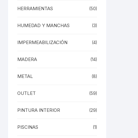
tiene
HERRAMIENTAS
(50)
múltiples
variantes.
HUMEDAD Y MANCHAS
(3)
Las
opciones
se
IMPERMEABILIZACIÓN
(4)
pueden
elegir
MADERA
(14)
en
la
METAL
(8)
página
de
OUTLET
producto
(59)
Este
producto
PINTURA INTERIOR
(29)
tiene
múltiples
variantes.
PISCINAS
(1)
Las