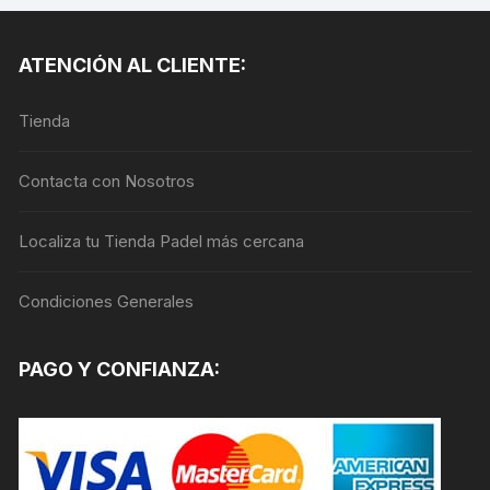
variantes.
Las
ATENCIÓN AL CLIENTE:
opciones
se
Tienda
pueden
elegir
en
Contacta con Nosotros
la
página
Localiza tu Tienda Padel más cercana
de
producto
Condiciones Generales
PAGO Y CONFIANZA: