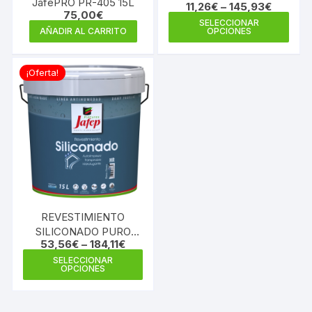
JafePRO PR-405 15L
11,26
€
–
145,93
€
75,00
€
Este
SELECCIONAR
AÑADIR AL CARRITO
OPCIONES
prod
tiene
múlti
¡Oferta!
varia
Las
opci
se
pue
elegi
en
la
REVESTIMIENTO
pági
SILICONADO PURO
de
53,56
€
–
184,11
€
CON CONSERVANTE
prod
Este
ANTIMOHO
SELECCIONAR
OPCIONES
producto
tiene
múltiples