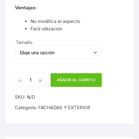
Ventajas:
No modifica el aspecto
Fácil utilización
Tamaño
PROTECTOR
AÑADIR AL CARRITO
MINERAL
JAFEP
SKU:
N/D
cantidad
Categoría:
FACHADAS Y EXTERIOR