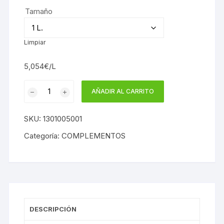
original
actual
Tamaño
era:
es:
8,77€.
6,75€.
Limpiar
5,054€/L
Disolvente
AÑADIR AL CARRITO
Universal
Jafep
SKU:
1301005001
1L
cantidad
Categoría:
COMPLEMENTOS
DESCRIPCIÓN