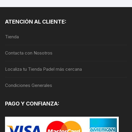
múltiples
variantes.
Las
ATENCIÓN AL CLIENTE:
opciones
se
Tienda
pueden
elegir
en
Contacta con Nosotros
la
página
Localiza tu Tienda Padel más cercana
de
producto
Condiciones Generales
PAGO Y CONFIANZA: