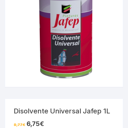
Disolvente Universal Jafep 1L
El
El
6,75
€
8,77
€
precio
precio