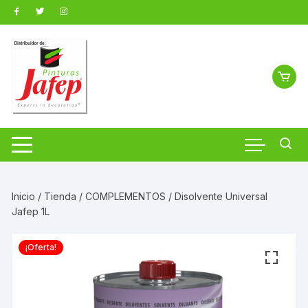
Saltar
al
contenido
Inicio
/
Tienda
/
COMPLEMENTOS
/ Disolvente Universal
Jafep 1L
¡Oferta!