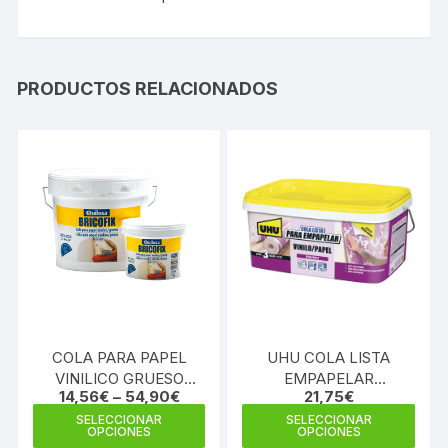
PRODUCTOS RELACIONADOS
COLA PARA PAPEL
UHU COLA LISTA
VINILICO GRUESO
EMPAPELAR
14,56
€
–
54,90
€
21,75
€
BRICOFIX
VINILO/PAPEL CUB
Este
Este
2,5KG
SELECCIONAR
SELECCIONAR
OPCIONES
OPCIONES
producto
prod