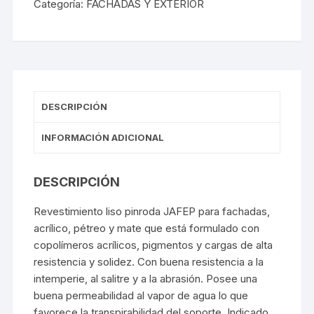
cantidad
Categoría:
FACHADAS Y EXTERIOR
DESCRIPCIÓN
INFORMACIÓN ADICIONAL
DESCRIPCIÓN
Revestimiento liso pinroda
JAFEP
para fachadas,
acrílico, pétreo y mate que está formulado con
copolímeros acrílicos, pigmentos y cargas de alta
resistencia y solidez. Con buena resistencia a la
intemperie, al salitre y a la abrasión. Posee una
buena permeabilidad al vapor de agua lo que
favorece la transpirabilidad del soporte. Indicado