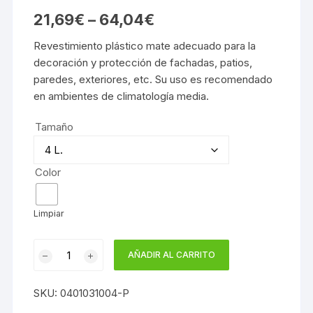
21,69
€
–
64,04
€
Revestimiento plástico mate adecuado para la
decoración y protección de fachadas, patios,
paredes, exteriores, etc. Su uso es recomendado
en ambientes de climatología media.
Tamaño
Color
Limpiar
REVESTIMIENTO
AÑADIR AL CARRITO
LISO
PINRODA
SKU:
0401031004-P
JAFEP