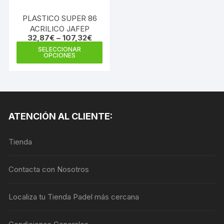
la
la
página
PLASTICO SUPER 86
pági
de
ACRILICO JAFEP
de
32,87
€
–
107,32
€
producto
prod
Este
SELECCIONAR
OPCIONES
producto
tiene
múltiples
variantes.
Las
ATENCIÓN AL CLIENTE:
opciones
se
Tienda
pueden
elegir
en
Contacta con Nosotros
la
página
Localiza tu Tienda Padel más cercana
de
producto