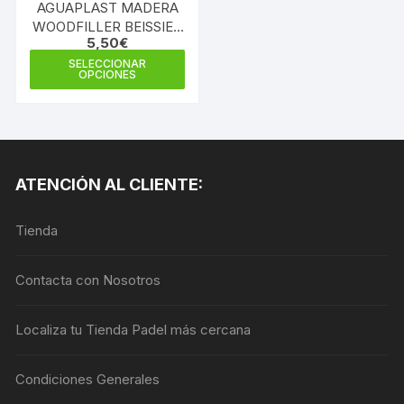
pági
AGUAPLAST MADERA
página
de
WOODFILLER BEISSIER
de
5,50
€
125 ML.
prod
producto
Este
SELECCIONAR
OPCIONES
producto
tiene
múltiples
variantes.
Las
ATENCIÓN AL CLIENTE:
opciones
se
Tienda
pueden
elegir
en
Contacta con Nosotros
la
página
Localiza tu Tienda Padel más cercana
de
producto
Condiciones Generales