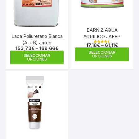
BARNIZ AQUA
Laca Poliuretano Blanca
ACRILICO JAFEP
(A + B) Jafep
17,18
€
–
61,11
€
Valorado en
153,73
€
–
169,66
€
4.67
Este
SELECCIONAR
de 5
Este
SELECCIONAR
OPCIONES
prod
OPCIONES
producto
tiene
tiene
múlti
múltiples
varia
variantes.
Las
Las
opci
opciones
se
se
pue
pueden
elegi
elegir
en
en
la
la