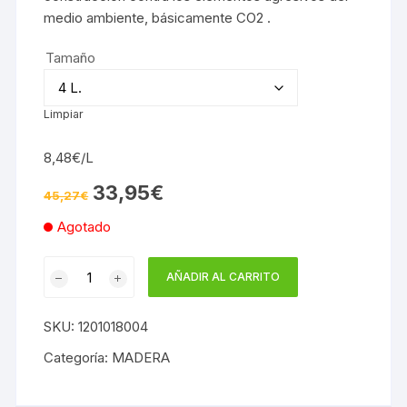
medio ambiente, básicamente CO2 .
Tamaño
Limpiar
8,48€/L
El
El
33,95
€
45,27
€
precio
precio
original
actual
Agotado
era:
es:
45,27€.
33,95€.
FONDO
AÑADIR AL CARRITO
PENETRANTE
PARA
SKU:
1201018004
MADERA
FIJADOR
Categoría:
MADERA
AL
DISOLVENTE