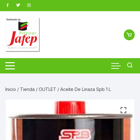
Saltar
al
contenido
Inicio
/
Tienda
/
OUTLET
/ Aceite De Linaza Spb 1 L