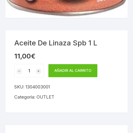
Aceite De Linaza Spb 1 L
11,00
€
Aceite
AÑADIR AL CARRITO
De
Linaza
SKU:
1304003001
Spb
1
Categoría:
OUTLET
L
cantidad