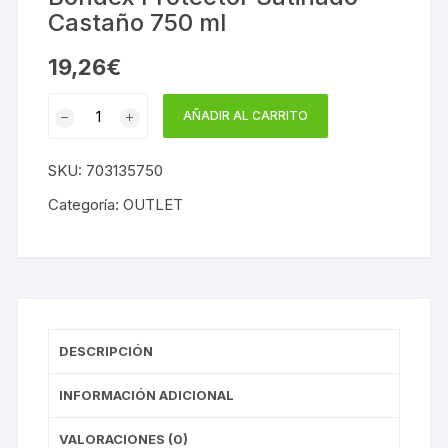
Castaño 750 ml
19,26
€
Bondex
AÑADIR AL CARRITO
Protector
Satinado
SKU:
703135750
Castaño
750
Categoría:
OUTLET
ml
cantidad
DESCRIPCIÓN
INFORMACIÓN ADICIONAL
VALORACIONES (0)