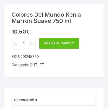
Colores Del Mundo Kenia
Marron Suave 750 ml
10,50
€
Colores
AÑADIR AL CARRITO
Del
Mundo
SKU:
201245750
Kenia
Marron
Categoría:
OUTLET
Suave
750
ml
cantidad
DESCRIPCIÓN