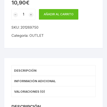
10,90
€
Colores
AÑADIR AL CARRITO
Del
Mundo
SKU:
201269750
Toscana
Suave
Categoría:
OUTLET
750
ml
cantidad
DESCRIPCIÓN
INFORMACIÓN ADICIONAL
VALORACIONES (0)
DESCRIPCIÓN