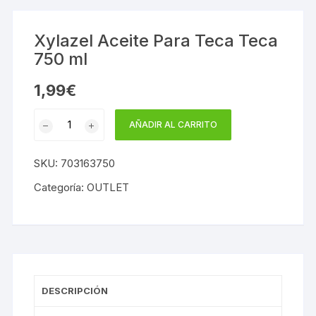
Xylazel Aceite Para Teca Teca
750 ml
1,99
€
Xylazel
AÑADIR AL CARRITO
Aceite
Para
SKU:
703163750
Teca
Teca
Categoría:
OUTLET
750
ml
cantidad
DESCRIPCIÓN