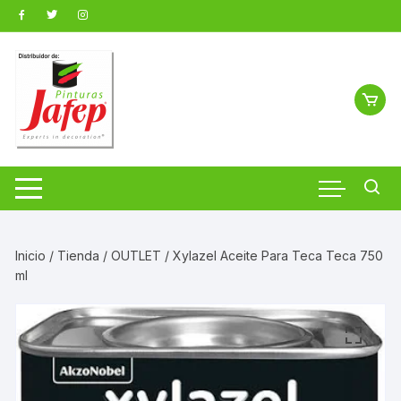
Saltar
al
contenido
Inicio
/
Tienda
/
OUTLET
/ Xylazel Aceite Para Teca Teca 750
ml