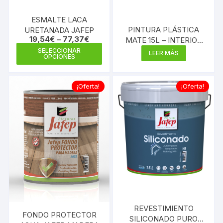
la
la
ESMALTE LACA
página
pági
PINTURA PLÁSTICA
URETANADA JAFEP
de
de
19,54
€
–
77,37
€
MATE 15L – INTERIOR
producto
prod
Este
MULTICOLOR 300
SELECCIONAR
LEER MÁS
OPCIONES
producto
tiene
múltiples
¡Oferta!
¡Oferta!
variantes.
Las
opciones
se
pueden
elegir
en
la
página
de
REVESTIMIENTO
FONDO PROTECTOR
producto
SILICONADO PURO