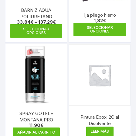
la
BARNIZ AQUA
página
lija pliego hierro
POLIURETANO
de
1,32
€
33,84
€
–
137,29
€
Este
producto
Este
SELECCIONAR
SELECCIONAR
OPCIONES
prod
OPCIONES
producto
tiene
tiene
múlti
múltiples
varia
variantes.
Las
Las
opci
opciones
se
se
pue
pueden
elegi
elegir
en
en
la
la
pági
SPRAY GOTELE
página
Pintura Epoxi 2C al
MONTANA PRO
de
de
Disolvente
11,90
€
prod
producto
LEER MÁS
AÑADIR AL CARRITO