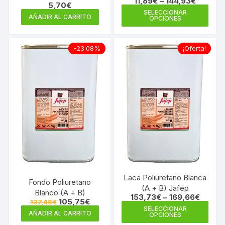
11,89
€
–
144,93
€
TR
5,70
€
Este
SELECCIONAR
AÑADIR AL CARRITO
OPCIONES
prod
tiene
múlti
-23.08%
¡Oferta!
varia
Las
opci
se
pue
elegi
en
la
pági
de
Laca Poliuretano Blanca
prod
Fondo Poliuretano
(A + B) Jafep
Blanco (A + B)
153,73
€
–
169,66
€
El
El
105,75
€
137,48
€
Este
precio
precio
SELECCIONAR
AÑADIR AL CARRITO
OPCIONES
original
actual
prod
era:
es: