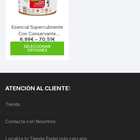
pueden
pue
elegir
elegi
en
en
la
la
Esencial Supercubriente
página
Con Conservante
pági
de
6,99
€
–
70,51
€
Antimoho
de
Este
producto
SELECCIONAR
prod
OPCIONES
producto
tiene
múltiples
variantes.
Las
ATENCIÓN AL CLIENTE:
opciones
se
Tienda
pueden
elegir
en
Contacta con Nosotros
la
página
Localiza tu Tienda Padel más cercana