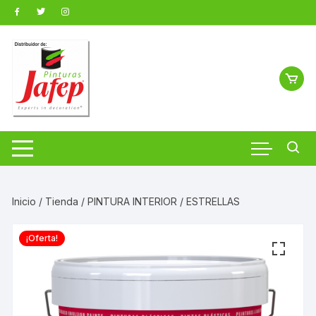
Saltar
al
contenido
Inicio
/
Tienda
/
PINTURA INTERIOR
/ ESTRELLAS
¡Oferta!