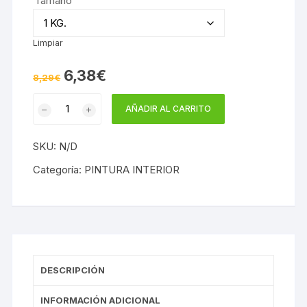
Tamaño
Limpiar
El
El
6,38
€
8,29
€
precio
precio
original
actual
ESTRELLAS
era:
es:
AÑADIR AL CARRITO
8,29€.
6,38€.
cantidad
SKU:
N/D
Categoría:
PINTURA INTERIOR
DESCRIPCIÓN
INFORMACIÓN ADICIONAL