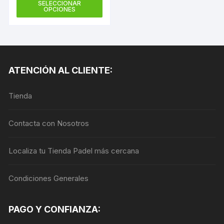
Este
SELECCIONAR
original
actual
OPCIONES
producto
era:
es:
124,40€.
95,69€.
tiene
múltiples
variantes.
Las
ATENCIÓN AL CLIENTE:
opciones
se
Tienda
pueden
elegir
en
Contacta con Nosotros
la
página
Localiza tu Tienda Padel más cercana
de
producto
Condiciones Generales
PAGO Y CONFIANZA: