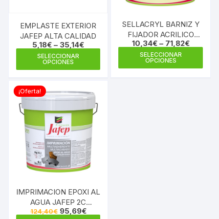
SELLACRYL BARNIZ Y
EMPLASTE EXTERIOR
FIJADOR ACRILICO
JAFEP ALTA CALIDAD
10,34
€
–
71,82
€
5,18
€
–
35,14
€
JAFEP
Este
Este
SELECCIONAR
SELECCIONAR
OPCIONES
OPCIONES
prod
producto
tiene
tiene
múlti
múltiples
¡Oferta!
varia
variantes.
Las
Las
opci
opciones
se
se
pue
pueden
elegi
elegir
en
en
la
la
IMPRIMACION EPOXI AL
pági
página
AGUA JAFEP 2C
de
de
El
El
95,69
€
124,40
€
MULTIADHERENTE 4 L
prod
producto
precio
precio