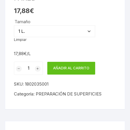
17,88
€
Tamaño
Limpiar
17,88€/L
UHU
AÑADIR AL CARRITO
COLA
LISTA
SKU:
1802035001
QUITA
PAPELES
Categoría:
PREPARACIÓN DE SUPERFICIES
Y
LIMPIADOR
DE
PARED
cantidad