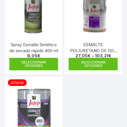
Spray Esmalte Sintético
ESMALTE
de secado rápido 400 ml
POLIURETANO DE DOS
8,05
€
27,05
€
–
103,21
€
COMPONENTES (KIT)
Este
Este
SELECCIONAR
SELECCIONAR
OPCIONES
OPCIONES
producto
prod
tiene
tiene
múltiples
múlti
¡Oferta!
variantes.
varia
Las
Las
opciones
opci
se
se
pueden
pue
elegir
elegi