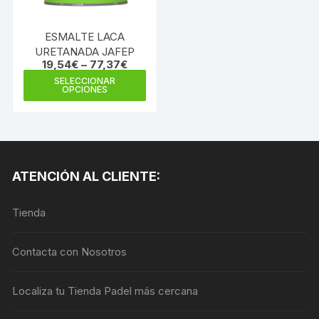
en
en
la
la
ESMALTE LACA
página
pági
URETANADA JAFEP
de
de
19,54
€
–
77,37
€
producto
prod
Este
SELECCIONAR
OPCIONES
producto
tiene
múltiples
variantes.
Las
ATENCIÓN AL CLIENTE:
opciones
se
Tienda
pueden
elegir
en
Contacta con Nosotros
la
página
Localiza tu Tienda Padel más cercana
de
producto