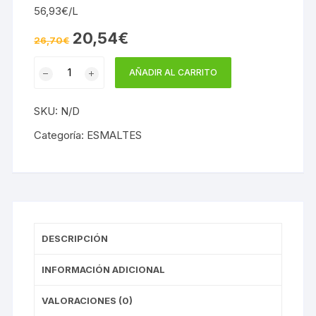
56,93€/L
El
El
20,54
€
26,70
€
precio
precio
original
actual
ACRIMAR
era:
es:
AÑADIR AL CARRITO
26,70€.
20,54€.
METALIZADO
JAFEP
SKU:
N/D
cantidad
Categoría:
ESMALTES
DESCRIPCIÓN
INFORMACIÓN ADICIONAL
VALORACIONES (0)