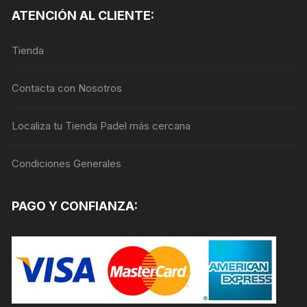
Las
ATENCIÓN AL CLIENTE:
opciones
se
Tienda
pueden
elegir
en
Contacta con Nosotros
la
página
Localiza tu Tienda Padel más cercana
de
producto
Condiciones Generales
PAGO Y CONFIANZA: