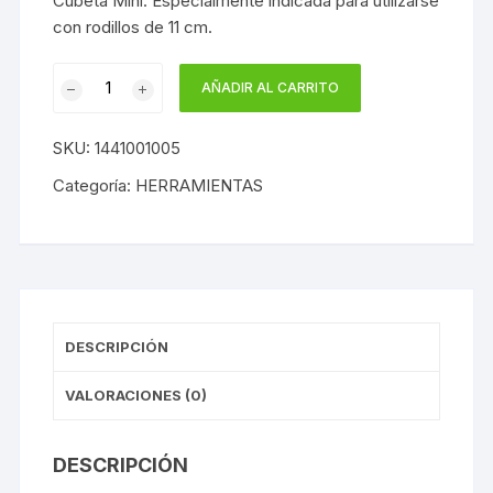
Cubeta Mini. Especialmente indicada para utilizarse
con rodillos de 11 cm.
CUBETA
AÑADIR AL CARRITO
MINI
11
SKU:
1441001005
CM.
cantidad
Categoría:
HERRAMIENTAS
DESCRIPCIÓN
VALORACIONES (0)
DESCRIPCIÓN