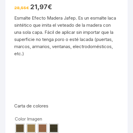
El
El
21,97
€
28,55
€
precio
precio
original
actual
Esmalte Efecto Madera
Jafep.
Es un esmalte laca
era:
es:
28,55€.
21,97€.
sintético que imita el veteado de la madera con
una sola capa. Fácil de aplicar sin importar que la
superficie no tenga poro o esté lacada (puertas,
marcos, armarios, ventanas, electrodomésticos,
etc.)
Carta de colores
Color Imagen