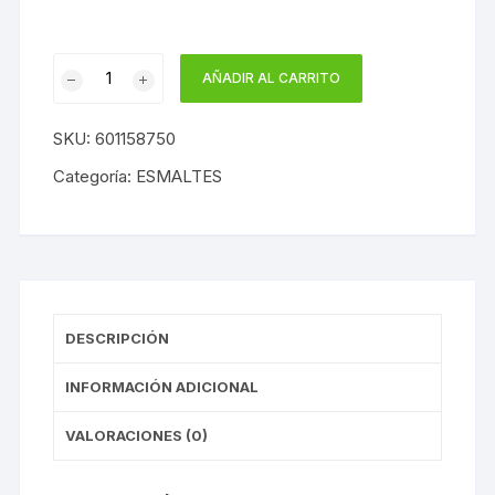
Esmalte
AÑADIR AL CARRITO
Efecto
Madera
SKU:
601158750
Jafep
750
Categoría:
ESMALTES
ml
cantidad
DESCRIPCIÓN
INFORMACIÓN ADICIONAL
VALORACIONES (0)