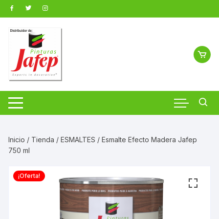
Saltar
al
contenido
Inicio
/
Tienda
/
ESMALTES
/ Esmalte Efecto Madera Jafep
750 ml
¡Oferta!