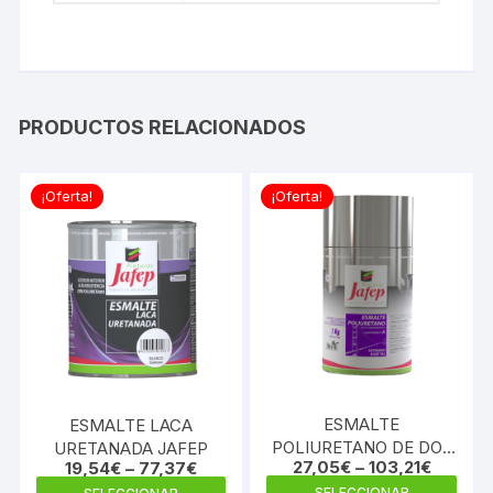
PRODUCTOS RELACIONADOS
¡Oferta!
¡Oferta!
ESMALTE
ESMALTE LACA
POLIURETANO DE DOS
URETANADA JAFEP
27,05
€
–
103,21
€
19,54
€
–
77,37
€
COMPONENTES (KIT)
Este
Este
SELECCIONAR