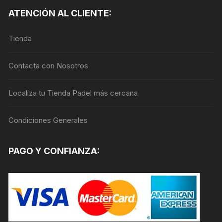
Las
ATENCIÓN AL CLIENTE:
opciones
se
Tienda
pueden
elegir
en
Contacta con Nosotros
la
página
Localiza tu Tienda Padel más cercana
de
producto
Condiciones Generales
PAGO Y CONFIANZA: