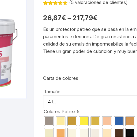
(
5
valoraciones de clientes)
Valorado
5
con
5.00
26,87
€
–
217,79
€
de 5 en
base a
valoracione
Es un protector pétreo que se basa en la em
s de
paramentos exteriores. De gran resistencia a l
clientes
calidad de su emulsión impermeabiliza la fac
Tiene un gran poder de cubrición y muy buen
Carta de colores
Tamaño
Colores Pétrex 5