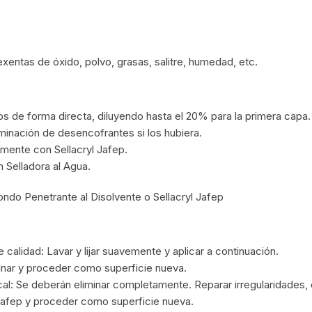
exentas de óxido, polvo, grasas, salitre, humedad, etc.
 de forma directa, diluyendo hasta el 20% para la primera capa.
iminación de desencofrantes si los hubiera.
amente con Sellacryl Jafep.
 Selladora al Agua.
Fondo Penetrante al Disolvente o
Sellacryl Jafep
calidad: Lavar y lijar suavemente y aplicar a continuación.
minar y proceder como superficie nueva.
o cal: Se deberán eliminar completamente. Reparar irregularidade
o Jafep y proceder como superficie nueva.