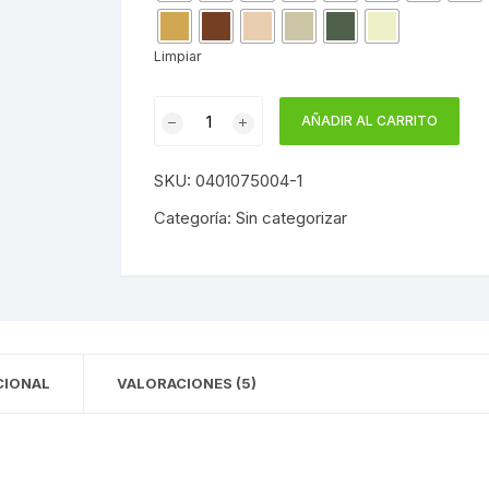
Limpiar
PETREX
AÑADIR AL CARRITO
5
LISO
SKU:
0401075004-1
JAFEP
CON
Categoría:
Sin categorizar
CONSERVANTE
ANTIMOHO
cantidad
CIONAL
VALORACIONES (5)