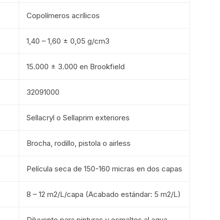
Copolímeros acrílicos
1,40 – 1,60 ± 0,05 g/cm3
15.000 ± 3.000 en Brookfield
32091000
Sellacryl o Sellaprim exteriores
Brocha, rodillo, pistola o airless
Película seca de 150-160 micras en dos capas
8 – 12 m2/L/capa (Acabado estándar: 5 m2/L)
Diluyente para pinturas y esmaltes al agua