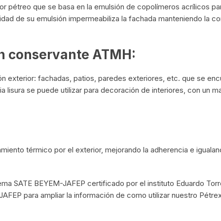
 pétreo que se basa en la emulsión de copolímeros acrílicos par
 calidad de su emulsión impermeabiliza la fachada manteniendo la c
con conservante ATMH:
ón exterior: fachadas, patios, paredes exteriores, etc. que se e
ia lisura se puede utilizar para decoración de interiores, con un m
iento térmico por el exterior, mejorando la adherencia e igualand
istema SATE BEYEM-
JAFEP
certificado por el instituto Eduardo Tor
FEP para ampliar la información de como utilizar nuestro Pétrex