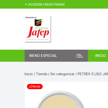
Saltar
ACCEDER / REGISTRARSE
al
contenido
MENÚ ESPECIAL
INICIO
Inicio
/
Tienda
/
Sin categorizar
/ PETREX 5 LISO 
¡Oferta!