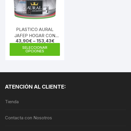
pueden
elegi
elegir
en
en
la
la
pági
PLASTICO AURAL
página
de
JAFEP HOGAR CON
de
43,90
€
–
153,43
€
prod
CONSERVANTE
producto
Este
ANTIMOHO
SELECCIONAR
OPCIONES
producto
tiene
múltiples
variantes.
Las
ATENCIÓN AL CLIENTE:
opciones
se
Tienda
pueden
elegir
en
Contacta con Nosotros
la
página