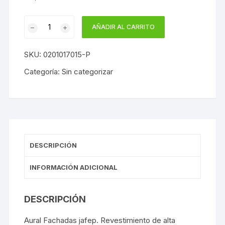
PLASTICO
AÑADIR AL CARRITO
AURAL
JAFEP
SKU:
0201017015-P
FACHADAS
CON
Categoría:
Sin categorizar
CONSERVANTE
ANTIMOHO
cantidad
DESCRIPCIÓN
INFORMACIÓN ADICIONAL
DESCRIPCIÓN
Aural Fachadas
jafep
. Revestimiento de alta