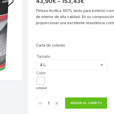
43,90
€
–
153,43
€
Pintura Acrílica 100% tanto para exterior c
de interior de alta calidad. En su composició
proporcionan una excelente resistencia cont
Carta de colores
Tamaño
Color
Limpiar
PLASTICO
AÑADIR AL CARRITO
AURAL
JAFEP