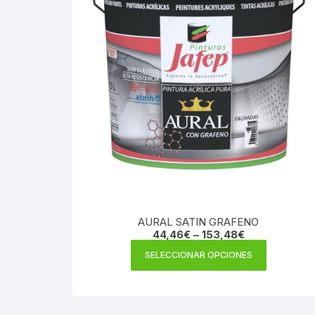
AURAL SATIN GRAFENO
44,46
€
–
153,48
€
Este
SELECCIONAR OPCIONES
producto
tiene
múltiples
variantes.