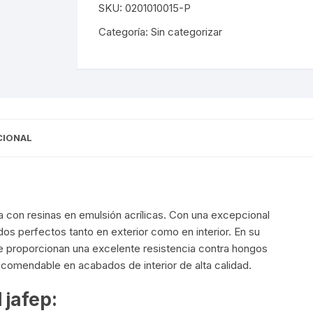
SKU:
0201010015-P
HOGAR
CON
Categoría:
Sin categorizar
CONSERVANTE
ANTIMOHO
cantidad
CIONAL
a con resinas en emulsión acrílicas. Con una excepcional
dos perfectos tanto en exterior como en interior. En su
e proporcionan una excelente resistencia contra hongos
recomendable en acabados de interior de alta calidad.
 jafep: