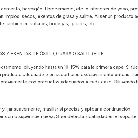
 cemento, hormigón, fibrocemento, etc. e interiores de yeso, pr
limpios, secos, exentos de grasa y salitre. Al ser un producto ac
te también en sótanos, bodegas, garajes, etc.
AS Y EXENTAS DE ÓXIDO, GRASA O SALITRE DE:
tamente, diluyendo hasta un 10-15% para la primera capa. Si fuer
 producto adecuado o en superficies excesivamente pulidas, lijar 
o previamente con productos adecuados a cada caso. Diluyendo h
 lijar suavemente, masillar si precisa y aplicar a continuación.
er como superficie nueva. Si se detecta alcalinidad en el soporte,