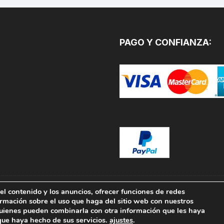
Las
opciones
se
pueden
PAGO Y CONFIANZA:
elegir
en
la
página
de
producto
el contenido y los anuncios, ofrecer funciones de redes
TURAS.COM. Todos los
ormación sobre el uso que haga del sitio web con nuestros
 quienes pueden combinarla con otra información que les haya
que haya hecho de sus servicios.
ajustes
.