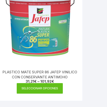
PLASTICO MATE SUPER 86 JAFEP VINILICO
CON CONSERVANTE ANTIMOHO
31,21
€
–
101,92
€
Este
SELECCIONAR OPCIONES
producto
tiene
múltiples