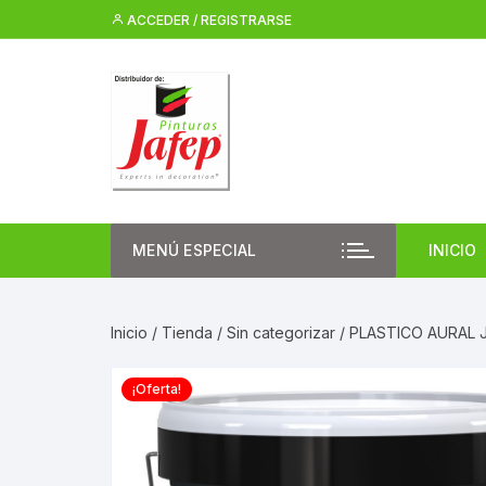
Saltar
ACCEDER / REGISTRARSE
al
contenido
MENÚ ESPECIAL
INICIO
Inicio
/
Tienda
/
Sin categorizar
/ PLASTICO AURAL
¡Oferta!