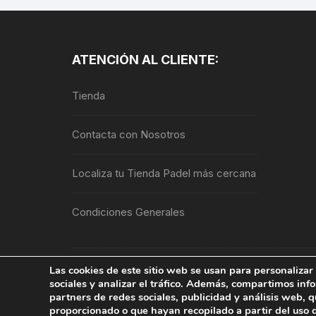
Las
opciones
se
ATENCIÓN AL CLIENTE:
pueden
elegir
Tienda
en
la
Contacta con Nosotros
página
de
producto
Localiza tu Tienda Padel más cercana
Condiciones Generales
Las cookies de este sitio web se usan para personalizar 
Copyright © 2026, PINTURAS JAFEP | PADELPIN
sociales y analizar el tráfico. Además, compartimos inf
derechos reservados.
partners de redes sociales, publicidad y análisis web,
proporcionado o que hayan recopilado a partir del uso 