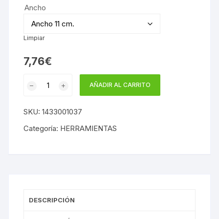
Ancho
Limpiar
7,76
€
RECAMBIO
AÑADIR AL CARRITO
RODILLO
ANTIGOTA
SKU:
1433001037
cantidad
Categoría:
HERRAMIENTAS
DESCRIPCIÓN