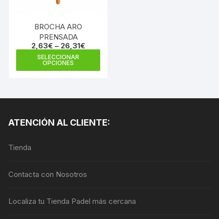
en
en
la
la
BROCHA ARO
pági
página
PRENSADA
de
de
2,63
€
–
26,31
€
prod
producto
Este
SELECCIONAR
OPCIONES
producto
tiene
múltiples
variantes.
Las
ATENCIÓN AL CLIENTE:
opciones
se
Tienda
pueden
elegir
en
Contacta con Nosotros
la
página
Localiza tu Tienda Padel más cercana
de
producto