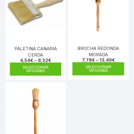
BROCHA REDONDA
PALETINA CANARIA
MORADA
CERDA
7,78
€
–
13,49
€
4,54
€
–
8,52
€
Este
Este
SELECCIONAR
SELECCIONAR
OPCIONES
OPCIONES
prod
producto
tiene
tiene
múlti
múltiples
varia
variantes.
Las
Las
opci
opciones
se
se
pue
pueden
elegi
elegir